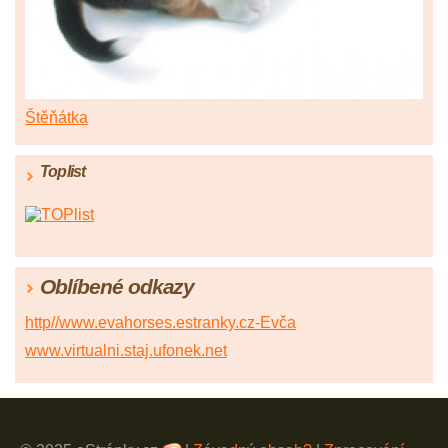
Štěňátka
Toplist
Oblíbené odkazy
http//www.evahorses.estranky.cz-Evča
www.virtualni.staj.ufonek.net