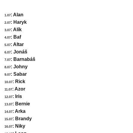
: Alan
1.07
: Haryk
2.07
: Alík
3.07
: Baf
4.07
: Altar
5.07
: Jonáš
6.07
: Barnabáš
7.07
: Johny
8.07
: Sabar
9.07
: Rick
10.07
: Azor
11.07
: Iris
12.07
: Bernie
13.07
: Arka
14.07
: Brandy
15.07
: Niky
16.07