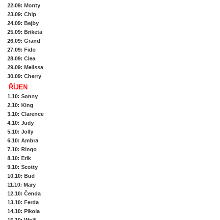
22.09
: Monty
23.09
: Chip
24.09
: Bejby
25.09
: Briketa
26.09
: Grand
27.09
: Fido
28.09
: Clea
29.09
: Melissa
30.09
: Cherry
ŘÍJEN
1.10
: Sonny
2.10
: King
3.10
: Clarence
4.10
: Judy
5.10
: Jolly
6.10
: Ambra
7.10
: Ringo
8.10
: Erik
9.10
: Scotty
10.10
: Bud
11.10
: Mary
12.10: Č
enda
13.10
: Ferda
14.10
: Pikola