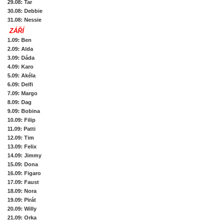
29.08
: Tar
30.08
: Debbie
31.08
: Nessie
ZÁŘÍ
1.09
: Ben
2.09
: Alda
3.09
: Dáda
4.09
: Karo
5.09
: Akéla
6.09
: Delfi
7.09
: Margo
8.09
: Dag
9.09
: Bobina
10.09
: Filip
11.09
: Patti
12.09
: Tim
13.09
: Felix
14.09
: Jimmy
15.09
: Dona
16.09
: Figaro
17.09
: Faust
18.09
: Nora
19.09
: Pirát
20.09
: Willy
21.09
: Orka