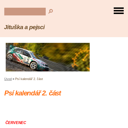
Jituška a pejsci
Úvod
»
Psí kalendář 2. část
Psí kalendář 2. část
ČERVENEC