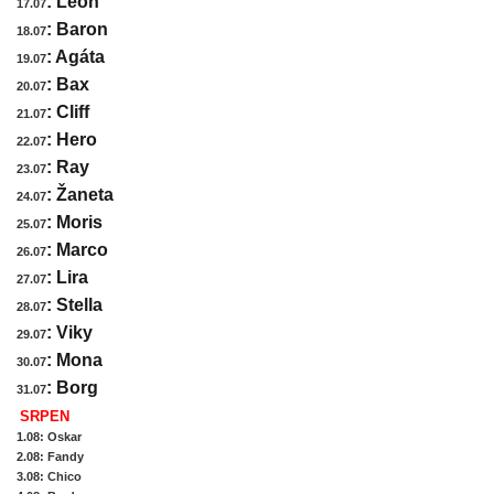
: Leon
17.07
: Baron
18.07
: Agáta
19.07
: Bax
20.07
: Cliff
21.07
: Hero
22.07
: Ray
23.07
: Žaneta
24.07
: Moris
25.07
: Marco
26.07
: Lira
27.07
: Stella
28.07
: Viky
29.07
: Mona
30.07
: Borg
31.07
SRPEN
1.08
: Oskar
2.08
: Fandy
3.08
: Chico