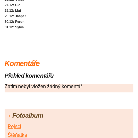
27.12
: Cid
28.12
: Muf
29.12
: Jasper
30.12
: Peron
31.12
: Sylva
Komentáře
Přehled komentářů
Zatím nebyl vložen žádný komentář
Fotoalbum
Pejsci
Štěňátka