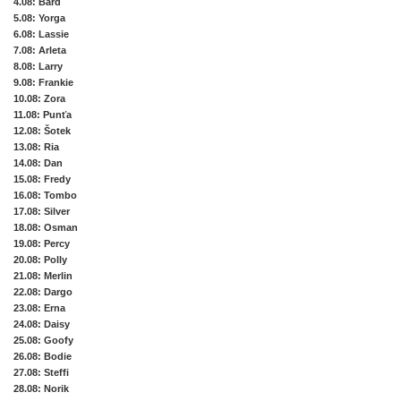
4.08
: Bard
5.08
: Yorga
6.08
: Lassie
7.08
: Arleta
8.08
: Larry
9.08
: Frankie
10.08
: Zora
11.08
: Punťa
12.08
: Šotek
13.08
: Ria
14.08
: Dan
15.08
: Fredy
16.08
: Tombo
17.08
: Silver
18.08
: Osman
19.08
: Percy
20.08
: Polly
21.08
: Merlin
22.08
: Dargo
23.08
: Erna
24.08
: Daisy
25.08
: Goofy
26.08
: Bodie
27.08
: Steffi
28.08
: Norik