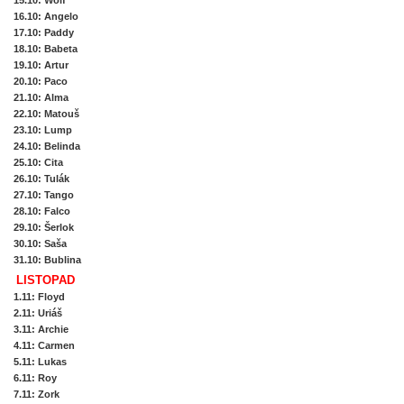
15.10
: Wolf
16.10
: Angelo
17.10
: Paddy
18.10
: Babeta
19.10
: Artur
20.10
: Paco
21.10
: Alma
22.10
: Matouš
23.10
: Lump
24.10
: Belinda
25.10
: Cita
26.10
: Tulák
27.10
: Tango
28.10
: Falco
29.10
: Šerlok
30.10
: Saša
31.10
: Bublina
LISTOPAD
1.11
: Floyd
2.11
: Uriáš
3.11
: Archie
4.11
: Carmen
5.11
: Lukas
6.11
: Roy
7.11
: Zork