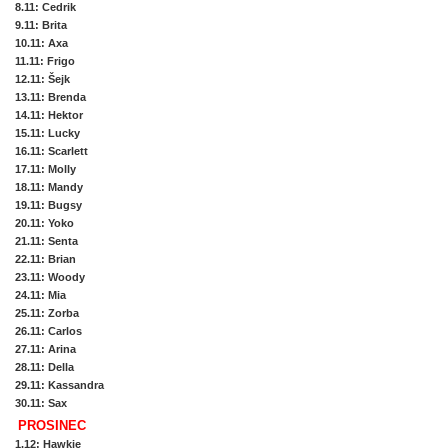
8.11
: Cedrik
9.11
: Brita
10.11
: Axa
11.11
: Frigo
12.11
: Šejk
13.11
: Brenda
14.11
: Hektor
15.11
: Lucky
16.11
: Scarlett
17.11
: Molly
18.11
: Mandy
19.11
: Bugsy
20.11
: Yoko
21.11
: Senta
22.11
: Brian
23.11
: Woody
24.11
: Mia
25.11
: Zorba
26.11
: Carlos
27.11
: Arina
28.11
: Della
29.11
: Kassandra
30.11
: Sax
PROSINEC
1.12
: Hawkie