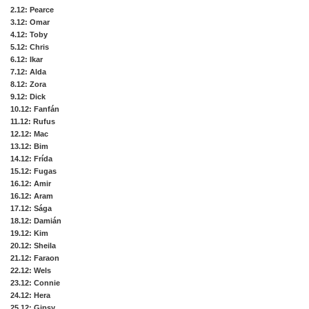
2.12
: Pearce
3.12
: Omar
4.12
: Toby
5.12
: Chris
6.12
: Ikar
7.12
: Alda
8.12
: Zora
9.12
: Dick
10.12
: Fanfán
11.12
: Rufus
12.12
: Mac
13.12
: Bim
14.12
: Frída
15.12
: Fugas
16.12
: Amir
16.12
: Aram
17.12
: Sága
18.12
: Damián
19.12
: Kim
20.12
: Sheila
21.12
: Faraon
22.12
: Wels
23.12
: Connie
24.12
: Hera
25.12
: Gipsy