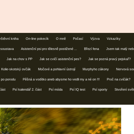
štěvní kniha
On-line pokecík
O mně
Počasí
Výzva
Vzkazíky
 soustava
Asistenční psi pro tělesně postižené ...
Březí fena
Jsem tak malý nebo
Jak na chov s PP
Jak se cvičí asistenční pes?
Jak se pozná pravý pejskař?
Kolie-skotský ovčák
Močové a pohlavní ústrojí
Murphyho zákony
Nervová so
a po porodu
Pěšná a vodítko aneb abysme ho vedli my a né on !!!
Proč na cvičák?
část
Psí kalendář 2. část
Psí móda
Psí IQ test
Psí sporty
Stvoření svět