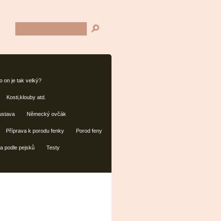
 on je tak velký?
Kosti,klouby atd.
ustava
Německý ovčák
Příprava k porodu fenky
Porod feny
a podle pejsků
Testy