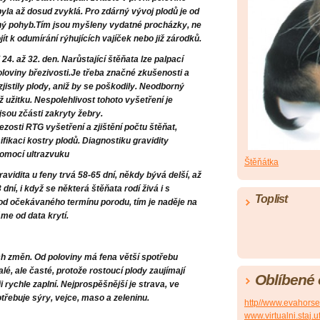
byla až dosud zvyklá. Pro zdárný vývoj plodů je od
ný pohyb.Tím jsou myšleny vydatné procházky, ne
ít k odumírání rýhujících vajíček nebo již zárodků.
24. až 32. den. Narůstající štěňata lze palpací
oloviny březivosti.Je třeba značné zkušenosti a
 zjistily plody, aniž by se poškodily. Neodborný
 užitku. Nespolehlivost tohoto vyšetření je
jsou zčásti zakryty žebry.
zosti RTG vyšetření a zjištění počtu štěňat,
ikaci kostry plodů. Diagnostiku gravidity
pomocí ultrazvuku
Štěňátka
ravidita u feny trvá 58-65 dní, někdy bývá delší, až
dní, i když se některá štěňata rodí živá i s
Toplist
a od očekávaného termínu porodu, tím je naděje na
áme od data krytí.
h změn. Od poloviny má fena větší spotřebu
lé, ale časté, protože rostoucí plody zaujímají
Oblíbené
ji rychle zaplní. Nejprospěšnější je strava, ve
třebuje sýry, vejce, maso a zeleninu.
http//www.evahorse
www.virtualni.staj.