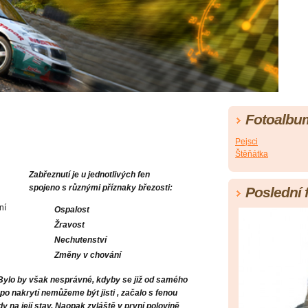
Fotoalbu
Pejsci
Štěňátka
Zabřeznutí je u jednotlivých fen
spojeno s různými příznaky březosti:
Poslední 
Ospalost
Žravost
Nechutenství
Změny v chování
. Bylo by však nesprávné, kdyby se již od samého
 po nakrytí nemůžeme být jisti , začalo s fenou
dy na její stav. Naopak zvláště v první polovině