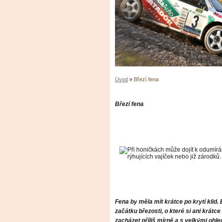
Úvod
»
Březí fena
Březí fena
Fena by měla mít krátce po krytí klid
začátku březosti, o které si ani krátce
zacházet příliš mírně a s velkými ohle