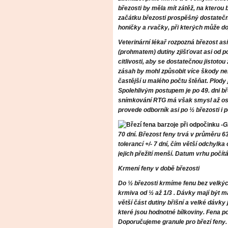
březosti by měla mít zátěž, na kterou 
začátku březosti prospěšný dostateč
honičky a rvačky, při kterých může doj
Veterinární lékař rozpozná březost asi 
(prohmatem) dutiny zjišťovat asi od p
citlivosti, aby se dostatečnou jistotou
zásah by mohl způsobit více škody než
častější u malého počtu štěňat. Plody 
Spolehlivým postupem je po 49. dni bře
snímkování RTG má však smysl až osif
provede odborník asi po ½ březosti i 
G
70 dní. Březost feny trvá v průměru 63 
tolerancí +/- 7 dní, čím větší odchylk
jejich přežití menší. Datum vrhu počít
Krmení feny v době březosti
Do ½ březosti krmíme fenu bez velkýc
krmiva od ½ až 1/3 . Dávky mají být ma
větší část dutiny břišní a velké dávky 
které jsou hodnotné bílkoviny. Fena po
Doporučujeme granule pro březí feny.