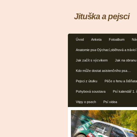
Jituška a pejsci
Úvod
Anketa
Fotoalbum
Náv
Anatomie psa-Dýchací,oběhová a trávicí
Jak začít s výcvikem
Jak na obranu
Kdo může dostat asistenčního psa....
Pejsci z útulku
Péče o fenu a štěňat
Pohybová soustava
Psí kalendář 1. 
Vtipy o psech
Psí videa