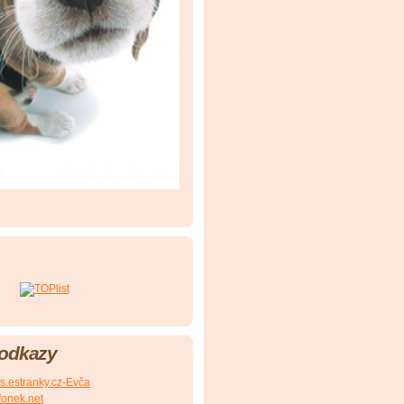
 odkazy
s.estranky.cz-Evča
ufonek.net