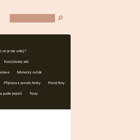
 on je tak velký?
Kosti,klouby atd.
ustava
Německý ovčák
Příprava k porodu fenky
Porod feny
a podle pejsků
Testy