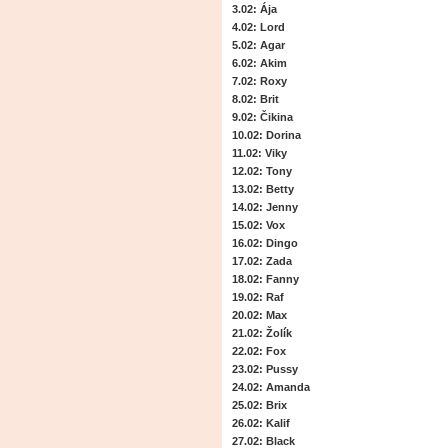
3.02: Ája
4.02: Lord
5.02: Agar
6.02: Akim
7.02: Roxy
8.02: Brit
9.02: Čikina
10.02: Dorina
11.02: Viky
12.02: Tony
13.02: Betty
14.02: Jenny
15.02: Vox
16.02: Dingo
17.02: Zada
18.02: Fanny
19.02: Raf
20.02: Max
21.02: Žolík
22.02: Fox
23.02: Pussy
24.02: Amanda
25.02: Brix
26.02: Kalif
27.02: Black