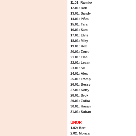
11.01
: Rambo
12.01
: Rek
13.01
: Sandy
14.01
: Pišta
15.01
: Tara
16.01
: Sam
17.01
: Elvis
18.01
: Miky
19.01
: Rex
20.01
: Zorro
21.01
: Elsa
22.01
: Lesan
23.01
: Sir
24.01
: Alex
25.01
: Tramp
26.01
: Bessy
27.01
: Ketty
28.01
: Brok
29.01
: Žofka
30.01
: Hasan
31.01
: Sultán
ÚNOR
1.02:
Bert
2.02:
Monza