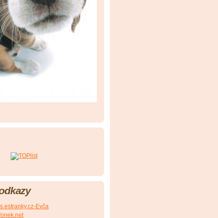
 odkazy
s.estranky.cz-Evča
ufonek.net