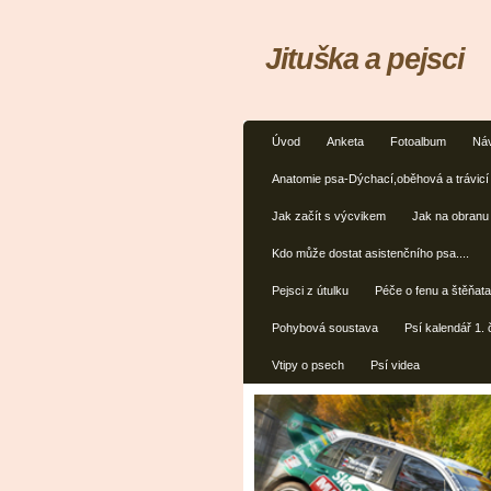
Jituška a pejsci
Úvod
Anketa
Fotoalbum
Náv
Anatomie psa-Dýchací,oběhová a trávicí
Jak začít s výcvikem
Jak na obranu
Kdo může dostat asistenčního psa....
Pejsci z útulku
Péče o fenu a štěňat
Pohybová soustava
Psí kalendář 1. 
Vtipy o psech
Psí videa