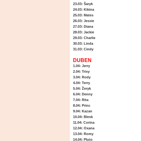
23.03
: Šaryk
24.03
: Kikina
25.03
: Mates
26.03
: Jessie
27.03
: Diana
28.03
: Jackie
29.03
: Charlie
30.03
: Linda
31.03
: Cindy
DUBEN
1.04
: Jerry
2.04
: Trixy
3.04
: Rody
4.04
: Terry
5.04
: Žeryk
6.04
: Denny
7.04
: Rita
8.04
: Princ
9.04
: Kazan
10.04
: Blesk
11.04
: Corina
12.04
: Oxana
13.04
: Romy
14.04
: Pluto