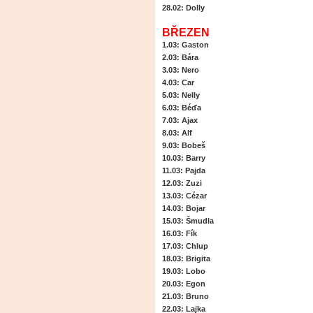
28.02: Dolly
BŘEZEN
1.03
: Gaston
2.03
: Bára
3.03
: Nero
4.03
: Car
5.03
: Nelly
6.03
: Béďa
7.03
: Ajax
8.03
: Alf
9.03
: Bobeš
10.03
: Barry
11.03
: Pajda
12.03
: Zuzi
13.03
: Cézar
14.03
: Bojar
15.03
: Šmudla
16.03
: Fík
17.03
: Chlup
18.03
: Brigita
19.03
: Lobo
20.03
: Egon
21.03
: Bruno
22.03
: Lajka