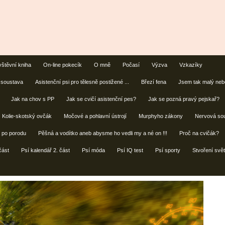
štěvní kniha
On-line pokecík
O mně
Počasí
Výzva
Vzkazíky
 soustava
Asistenční psi pro tělesně postižené ...
Březí fena
Jsem tak malý nebo
Jak na chov s PP
Jak se cvičí asistenční pes?
Jak se pozná pravý pejskař?
Kolie-skotský ovčák
Močové a pohlavní ústrojí
Murphyho zákony
Nervová so
a po porodu
Pěšná a vodítko aneb abysme ho vedli my a né on !!!
Proč na cvičák?
část
Psí kalendář 2. část
Psí móda
Psí IQ test
Psí sporty
Stvoření svět