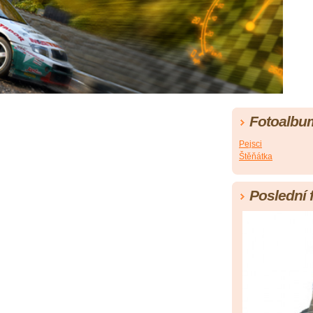
Fotoalbu
Pejsci
Štěňátka
Poslední 