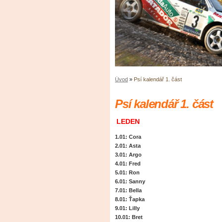
Úvod
»
Psí kalendář 1. část
Psí kalendář 1. část
LEDEN
1.01
: Cora
2.01
: Asta
3.01
: Argo
4.01
: Fred
5.01
: Ron
6.01
: Sanny
7.01
: Bella
8.01
: Ťapka
9.01
: Lilly
10.01
: Bret