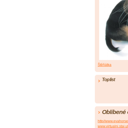
Štěňátka
Toplist
Oblíbené
http//www.evahorse
www.virtualni.staj.