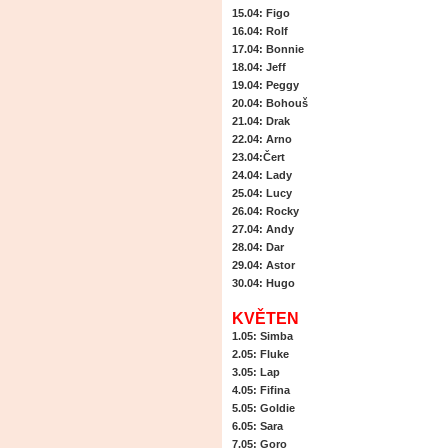
15.04
: Figo
16.04
: Rolf
17.04
: Bonnie
18.04
: Jeff
19.04
: Peggy
20.04
: Bohouš
21.04
: Drak
22.04
: Arno
23.04
:Čert
24.04
: Lady
25.04
: Lucy
26.04
: Rocky
27.04
: Andy
28.04
: Dar
29.04
: Astor
30.04
: Hugo
KVĚTEN
1.05
: Simba
2.05
: Fluke
3.05
: Lap
4.05
: Fifina
5.05
: Goldie
6.05
: Sara
7.05
: Goro