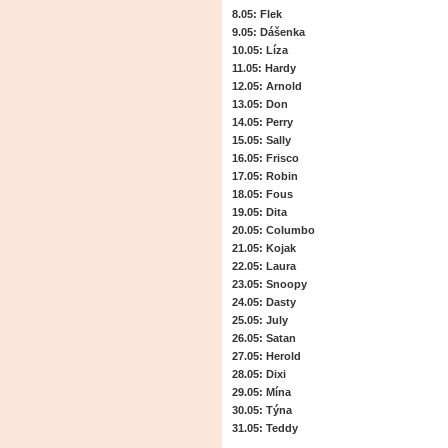
8.05
: Flek
9.05
: Dášenka
10.05
: Líza
11.05
: Hardy
12.05
: Arnold
13.05
: Don
14.05
: Perry
15.05
: Sally
16.05
: Frisco
17.05
: Robin
18.05
: Fous
19.05
: Dita
20.05
: Columbo
21.05
: Kojak
22.05
: Laura
23.05
: Snoopy
24.05
: Dasty
25.05
: July
26.05
: Satan
27.05
: Herold
28.05
: Dixi
29.05
: Mína
30.05
: Týna
31.05
: Teddy