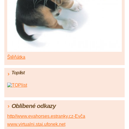
Štěňátka
Toplist
Oblíbené odkazy
http//www.evahorses.estranky.cz-Evča
www.virtualni.staj.ufonek.net