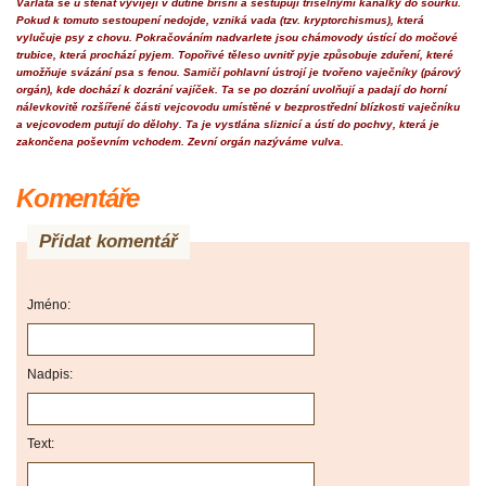
Varlata se u štěňat vyvíjejí v dutině břišní a sestupují tříselnými kanálky do šourku.
Pokud k tomuto sestoupení nedojde, vzniká vada (tzv. kryptorchismus), která
vylučuje psy z chovu. Pokračováním nadvarlete jsou chámovody ústící do močové
trubice, která prochází pyjem. Topořivé těleso uvnitř pyje způsobuje zduření, které
umožňuje svázání psa s fenou. Samičí pohlavní ústrojí je tvořeno vaječníky (párový
orgán), kde dochází k dozrání vajíček. Ta se po dozrání uvolňují a padají do horní
nálevkovitě rozšířené části vejcovodu umístěné v bezprostřední blízkosti vaječníku
a vejcovodem putují do dělohy. Ta je vystlána sliznicí a ústí do pochvy, která je
zakončena poševním vchodem. Zevní orgán nazýváme vulva.
Komentáře
Přidat komentář
Jméno:
Nadpis:
Text: