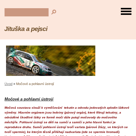
Jituška a pejsci
Úvod
»
Močové a pohlavní ústrojí
Močové a pohlavní ústrojí
Močová soustava slouží k vyměšování tekutin a odvodu jedovatých zplodin látkové
výměny. Hlavním orgánem jsou ledviny (párový orgán), které filtrují tekutiny, a
odváděné škodlivé látky ve formě moči dále putují močovody do močového
měchýře. Pohlavní ústrojí se dělí na samčí a samičí a jeho hlavní funkcí je
reprodukce druhu. Samčí pohlavní ústrojí tvoří varlata (párové žlázy, ve kterých se
tvoří spermie), ke kterým těsně přiléhají nadvarlata (zde se spermie hromadí).